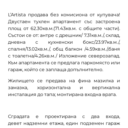
L’Artista продава без комисиона от купувача!
Двустаен тухлен апартамент със застроена
площ от 62.30кв.м.(71.43кв.м. с общите части).
Състои се от: антре с дрешник/ 7.31кв.м./, склад,
дневна с кухненски бокс/23.97кв.м./,
спалня/13.02кв.м./, общ балкон /4.59кв.м./,баня
с тоалетна/4.26кв.м./ Изложение северозапад.
Към апартамента се предлага паркомясто или
гараж, който се заплаща допълнително.
Жилището се предава на фина мазилка и
замазка, хоризонтална и вертикална
инсталация до тапа; монтирана входна врата.
Сградата е проектирана с два входа,
девет надземни етажа, един подземен гараж