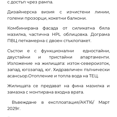
с достъп чрез рампа.
Дизайнерска визия с изчистени линии,
големи прозорци, кокетни балкони.
Комбинирана фасада от силикатна бяла
мазилка, частична HPL облицовка. Дограма
ПВЦ петкамерна с двоен стъклопакет.
Състои е с функционални едностайни,
двустайни и тристайни апартаменти.
Изложение на жилищата: изток-североизток,
запад, югозапад, юг. Хидравличен пътнически
асансьор.Отопление и топла вода на ТЕЦ.
Жилищата се предават на фина мазилка и
замазка с монтирана входна врата.
Въвеждане в експлоатация/АКТ16/ Март
2029г.