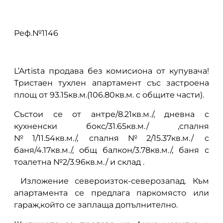
описание
Реф.№1146
L’Artista продава без комисиона от купувача!
Тристаен тухлен апартамент със застроена
площ от 93.15кв.м.(106.80кв.м. с общите части).
Състои се от антре/8.21кв.м./, дневна с
кухненски бокс/31.65кв.м./ ,спалня
№1/11.54кв.м./, спалня№2/15.37кв.м./ с
баня/4.17кв.м./, общ балкон/3.78кв.м./, баня с
тоалетна №2/3.96кв.м./ и склад .
Изложение североизток-северозапад. Към
апартамента се предлага паркомясто или
гараж,който се заплаща допълнително.