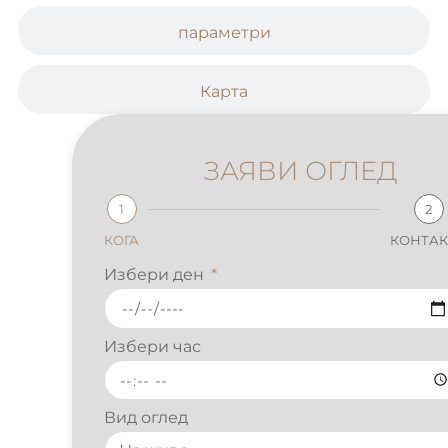
параметри
Карта
ЗАЯВИ ОГЛЕД
1
2
КОГА
КОНТАКТИ
Избери ден
Избери час
Вид оглед