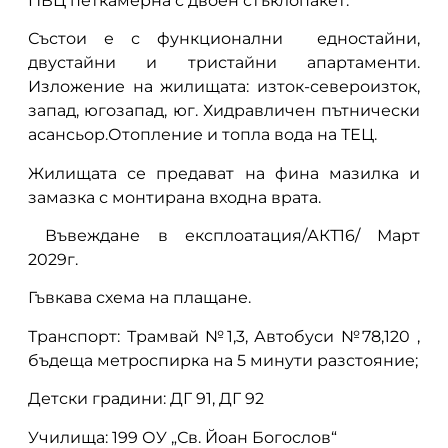
ПВЦ петкамерна с двоен стъклопакет.
Състои е с функционални едностайни,
двустайни и тристайни апартаменти.
Изложение на жилищата: изток-североизток,
запад, югозапад, юг. Хидравличен пътнически
асансьор.Отопление и топла вода на ТЕЦ.
Жилищата се предават на фина мазилка и
замазка с монтирана входна врата.
Въвеждане в експлоатация/АКТ16/ Март
2029г.
Гъвкава схема на плащане.
Транспорт: Трамвай №1,3, Автобуси №78,120 ,
бъдеща метроспирка на 5 минути разстояние;
Детски градини: ДГ 91, ДГ 92
Училища: 199 ОУ „Св. Йоан Богослов“