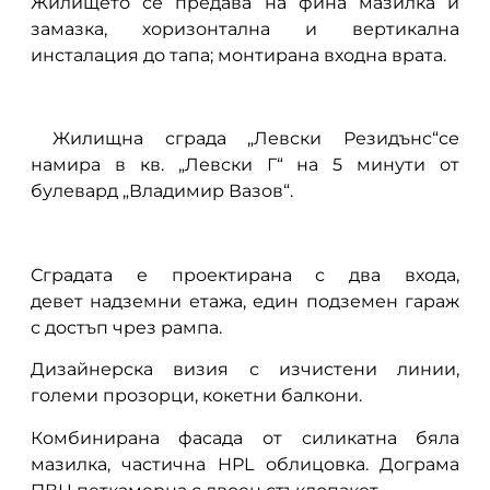
Жилището се предава на фина мазилка и
замазка, хоризонтална и вертикална
инсталация до тапа; монтирана входна врата.
Жилищна сграда „Левски Резидънс“се
намира в кв. „Левски Г“ на 5 минути от
булевард „Владимир Вазов“.
Сградата е проектирана с два входа,
девет надземни етажа, един подземен гараж
с достъп чрез рампа.
Дизайнерска визия с изчистени линии,
големи прозорци, кокетни балкони.
Комбинирана фасада от силикатна бяла
мазилка, частична HPL облицовка. Дограма